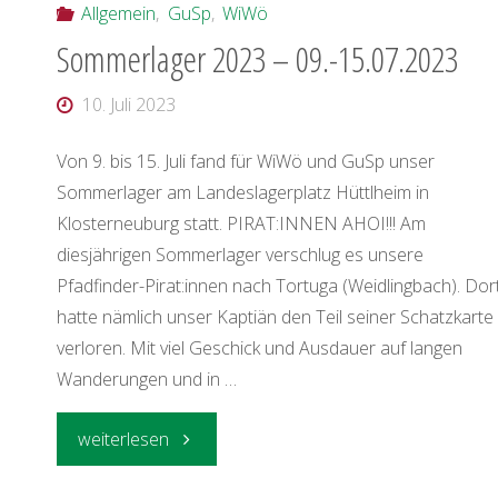
Allgemein
,
GuSp
,
WiWö
Sommerlager 2023 – 09.-15.07.2023
10. Juli 2023
Von 9. bis 15. Juli fand für WiWö und GuSp unser
Sommerlager am Landeslagerplatz Hüttlheim in
Klosterneuburg statt. PIRAT:INNEN AHOI!!! Am
diesjährigen Sommerlager verschlug es unsere
Pfadfinder-Pirat:innen nach Tortuga (Weidlingbach). Dor
hatte nämlich unser Kaptiän den Teil seiner Schatzkarte
verloren. Mit viel Geschick und Ausdauer auf langen
Wanderungen und in …
"Sommerlager
weiterlesen
2023