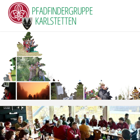
P
F
A
D
F
I
N
D
E
R
G
R
U
P
P
E
K
A
R
L
S
T
E
T
T
E
N