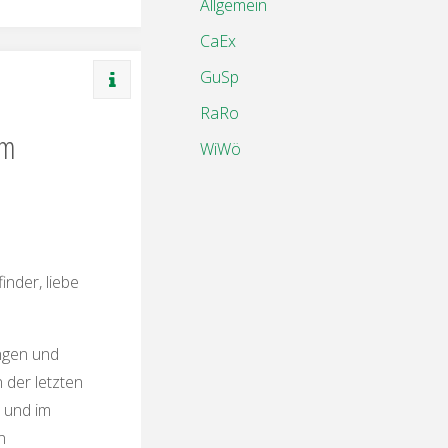
Allgemein
CaEx
GuSp
RaRo
om
WiWö
inder, liebe
ungen und
 der letzten
 und im
n