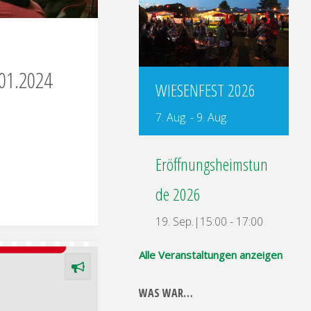
01.2024
WIESENFEST 2026
7. Aug.
-
9. Aug.
Eröffnungsheimstun
de 2026
19. Sep.|15:00
-
17:00
Alle Veranstaltungen anzeigen
WAS WAR…