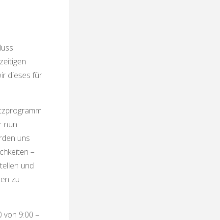
luss
zeitigen
ir dieses für
atzprogramm
r nun
erden uns
chkeiten –
ellen und
nen zu
0 von 9:00 –