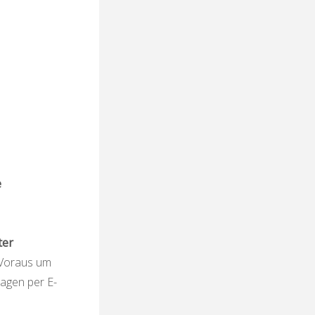
e
ter
 Voraus um
sagen per E-