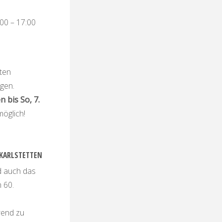
:00 – 17:00
sten
agen.
 bis So, 7.
öglich!
 KARLSTETTEN
rd auch das
 60.
rend zu