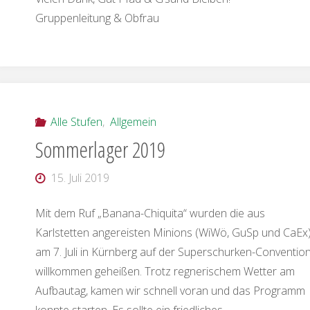
Gruppenleitung & Obfrau
Alle Stufen
,
Allgemein
Sommerlager 2019
15. Juli 2019
Mit dem Ruf „Banana-Chiquita“ wurden die aus
Karlstetten angereisten Minions (WiWö, GuSp und CaEx)
am 7. Juli in Kürnberg auf der Superschurken-Conventio
willkommen geheißen. Trotz regnerischem Wetter am
Aufbautag, kamen wir schnell voran und das Programm
konnte starten. Es sollte ein friedliches