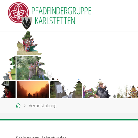
P
F
A
D
F
I
N
D
E
R
G
R
U
P
P
E
K
A
R
L
Home
Veranstaltung
S
T
E
T
T
E
N