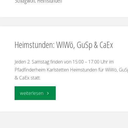
Schlagwort:
Heimstunden
Heimstunden: WiWö, GuSp & CaEx
Jeden 2. Samstag finden von 15:00 – 17:00 Uhr im
Pfadfinderheim Karlstetten Heimstunden für WiWö, GuS
& CaEx statt.
"Heimstunden:
weiterlesen
WiWö,
GuSp