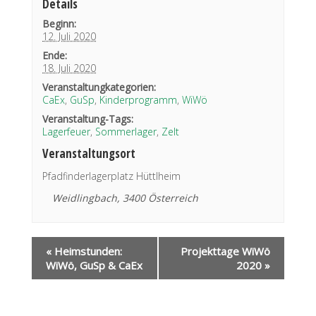
Details
Beginn:
12. Juli 2020
Ende:
18. Juli 2020
Veranstaltungkategorien:
CaEx
,
GuSp
,
Kinderprogramm
,
WiWö
Veranstaltung-Tags:
Lagerfeuer
,
Sommerlager
,
Zelt
Veranstaltungsort
Pfadfinderlagerplatz Hüttlheim
Weidlingbach
,
3400
Österreich
«
Heimstunden:
Projekttage WiWö
WiWö, GuSp & CaEx
2020
»