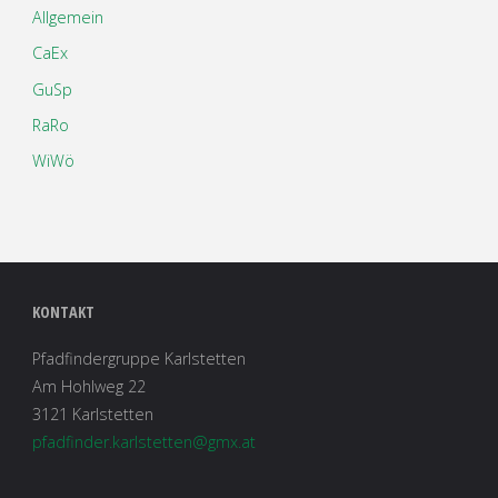
Allgemein
CaEx
GuSp
RaRo
WiWö
KONTAKT
Pfadfindergruppe Karlstetten
Am Hohlweg 22
3121 Karlstetten
pfadfinder.karlstetten@gmx.at