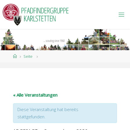
P
F
A
D
F
I
N
D
E
R
G
R
U
Home
Seite
P
P
E
K
A
R
L
S
T
E
T
« Alle Veranstaltungen
T
E
N
Diese Veranstaltung hat bereits
stattgefunden.