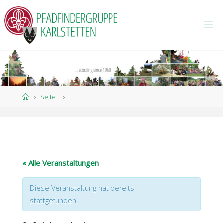
P
F
A
D
F
I
N
D
E
R
G
R
U
Home
Seite
P
P
E
K
A
R
L
S
T
E
T
« Alle Veranstaltungen
T
E
N
Diese Veranstaltung hat bereits
stattgefunden.