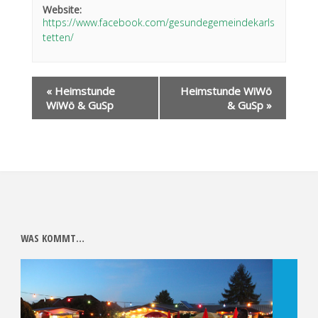
Website:
https://www.facebook.com/gesundegemeindekarls
tetten/
«
Heimstunde
Heimstunde WiWö
WiWö & GuSp
& GuSp
»
WAS KOMMT…