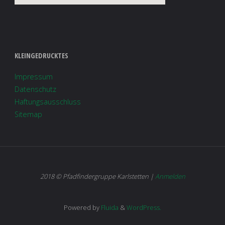
KLEINGEDRUCKTES
Impressum
Datenschutz
Haftungsausschluss
Sitemap
2018 © Pfadfindergruppe Karlstetten |
Anmelden
Powered by
Fluida
&
WordPress.